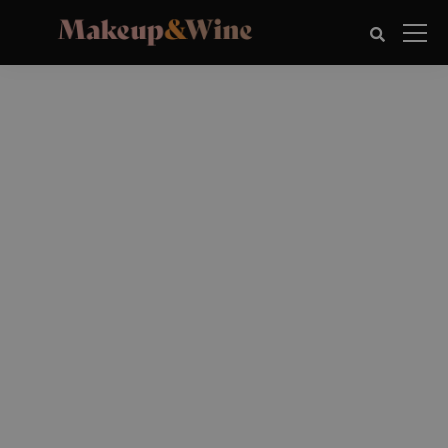
WELCOME TO EKKO!
FILL IN THE FORM TO
GET
INSTANT ACCESS.