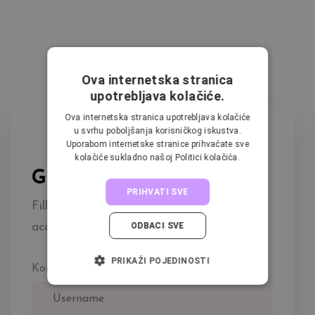
Ova internetska stranica
upotrebljava kolačiće.
Ova internetska stranica upotrebljava kolačiće
u svrhu poboljšanja korisničkog iskustva.
Uporabom internetske stranice prihvaćate sve
kolačiće sukladno našoj Politici kolačića.
GET EKKO TODAY
PRIHVATI SVE
Fill in the form below to get instant
access.
ODBACI SVE
PRIKAŽI POJEDINOSTI
Korisničko ime ili adresa e-pošte