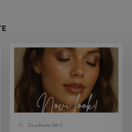
TE
Za odrasle (18+)