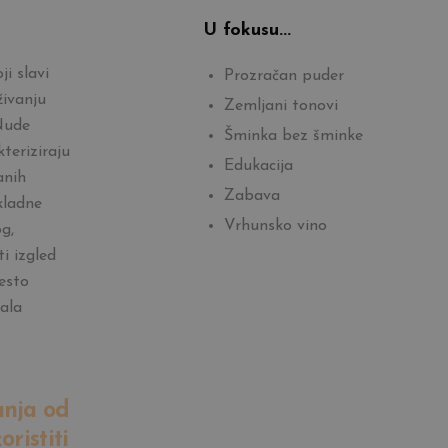
U fokusu...
i slavi
Prozračan puder
živanju
Zemljani tonovi
Nude
Šminka bez šminke
teriziraju
Edukacija
anih
Zabava
kladne
Vrhunsko vino
g,
ti izgled
esto
bala
anja od
ristiti