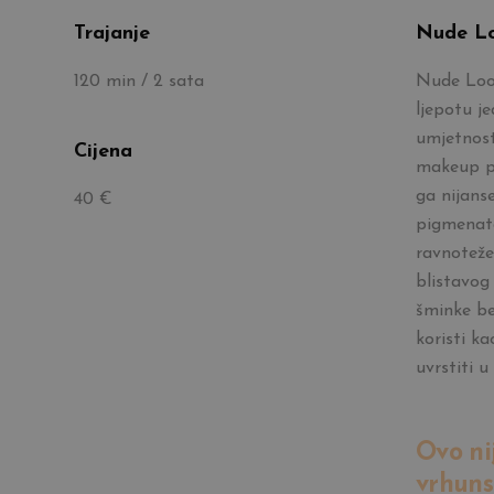
Trajanje
Nude Lo
120 min / 2 sata
Nude Look
ljepotu je
umjetnost
Cijena
makeup po
ga nijanse
40 €
pigmenata
ravnoteže
blistavog 
šminke be
koristi k
uvrstiti 
Ovo ni
vrhuns