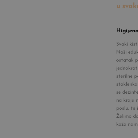
u svak
Higijen
Svaki kist
Naši eduk
ostatak p
jednokrat
sterilne 
staklenkam
se dezinf
na kraju 
poslu, te
Želimo d
koža nam 