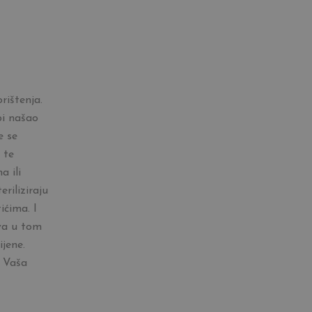
rištenja.
bi našao
e se
 te
a ili
eriliziraju
ićima. I
va u tom
jene.
 Vaša