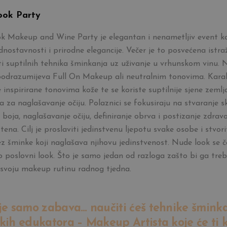
ok Party
 Makeup and Wine Party je elegantan i nenametljiv event koj
dnostavnosti i prirodne elegancije. Večer je to posvećena istra
i suptilnih tehnika šminkanja uz uživanje u vrhunskom vinu. 
drazumijeva Full On Makeup ali neutralnim tonovima. Karak
 inspirirane tonovima kože te se koriste suptilnije sjene zemlj
 za naglašavanje očiju. Polaznici se fokusiraju na stvaranje s
 boja, naglašavanje očiju, definiranje obrva i postizanje zdravo
tena. Cilj je proslaviti jedinstvenu ljepotu svake osobe i stvori
z šminke koji naglašava njihovu jedinstvenost. Nude look se č
ao poslovni look. Što je samo jedan od razloga zašto bi ga tre
u svoju makeup rutinu radnog tjedna.
je samo zabava… naučiti ćeš tehnike šmink
kih edukatora – Makeup Artista koje će ti ko