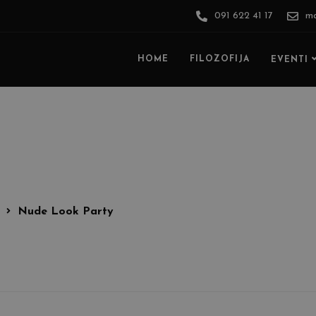
091 622 41 17
ma
HOME
FILOZOFIJA
EVENTI
Nude Look Party