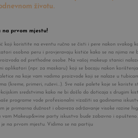
odnevnom životu.
a na prvom mjestu!
ić koji koristite na eventu ručno se čisti i pere nakon svakog ko
atori osobno peru i provjeravaju kistiće kako se na njima ne 
roizvoda od prethodne osobe. Na vašoj makeup stanici nalaz
ni aplikatori (npr. za maskaru) koji se bacaju nakon korištenja
paletice na koje vam vadimo proizvode koji se nalaze u tubicam
a (kreme, primeri, ruževi...). Sve naše palete koje se koriste st
ekcijskim sredstvima kako ne bi došlo do doticaja s drugim kist
naše programe vode profesionalni vizažiti sa godinama iskust
 im je primarna dužnost i obaveza održavanje visoke razine higi
a vam Makeup&wine party iskustvo bude zabavno i opušteno.
je na prvom mjestu. Vidimo se na partiju