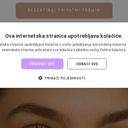
REZERVIRAJ PRIVATNI TERMIN
Ova internetska stranica upotrebljava kolačiće.
etska stranica upotrebljava kolačiće u svrhu poboljšanja korisničkog iskustv
internetske stranice prihvaćate sve kolačiće sukladno našoj Politici kolačića.
PRIHVATI SVE
ODBACI SVE
PRIKAŽI POJEDINOSTI