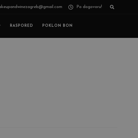
keupandwinezagreb@gmail.com
Po dogovoru!
RASPORED
POKLON BON