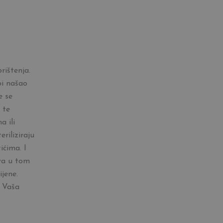
rištenja.
bi našao
e se
 te
a ili
eriliziraju
ićima. I
va u tom
jene.
 Vaša