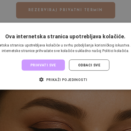
REZERVIRAJ PRIVATNI TERMIN
Ova internetska stranica upotrebljava kolačiće.
etska stranica upotrebljava kolačiće u svrhu poboljšanja korisničkog iskustv
internetske stranice prihvaćate sve kolačiće sukladno našoj Politici kolačića.
PRIHVATI SVE
ODBACI SVE
PRIKAŽI POJEDINOSTI