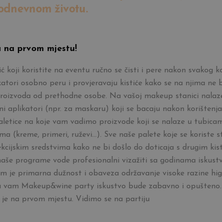
odnevnom životu.
a na prvom mjestu!
ić koji koristite na eventu ručno se čisti i pere nakon svakog ko
atori osobno peru i provjeravaju kistiće kako se na njima ne 
roizvoda od prethodne osobe. Na vašoj makeup stanici nalaz
ni aplikatori (npr. za maskaru) koji se bacaju nakon korištenja
paletice na koje vam vadimo proizvode koji se nalaze u tubicam
a (kreme, primeri, ruževi...). Sve naše palete koje se koriste st
ekcijskim sredstvima kako ne bi došlo do doticaja s drugim kist
naše programe vode profesionalni vizažiti sa godinama iskust
 im je primarna dužnost i obaveza održavanje visoke razine higi
a vam Makeup&wine party iskustvo bude zabavno i opušteno.
je na prvom mjestu. Vidimo se na partiju