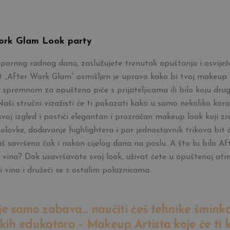
ork Glam Look party
ornog radnog dana, zaslužujete trenutak opuštanja i osvijež
t „After Work Glam“ osmišljen je upravo kako bi tvoj makeup 
te spremnom za opušteno piće s prijateljicama ili bilo koju dru
Naši stručni vizažisti će ti pokazati kako u samo nekoliko kor
 svoj izgled i postići elegantan i prozračan makeup look koji zra
 olovke, dodavanje highlightera i par jednostavnik trikova bit ć
aš savršeno čak i nakon cijelog dana na poslu. A što bi bilo A
 vina? Dok usavršavate svoj look, uživat ćete u opuštenoj atm
i vino i družeći se s ostalim polaznicama.
je samo zabava… naučiti ćeš tehnike šmink
kih edukatora – Makeup Artista koje će ti ko