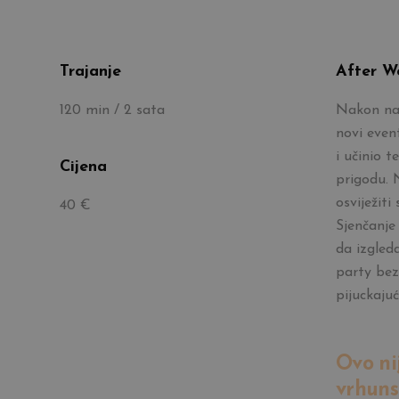
Trajanje
After W
120 min / 2 sata
Nakon nap
novi even
i učinio 
Cijena
prigodu. 
osviježiti
40 €
Sjenčanje
da izgled
party bez
pijuckajuć
Ovo ni
vrhuns