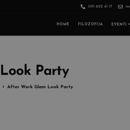
091 622 41 17
ma
HOME
FILOZOFIJA
EVENTI
Look Party
After Work Glam Look Party