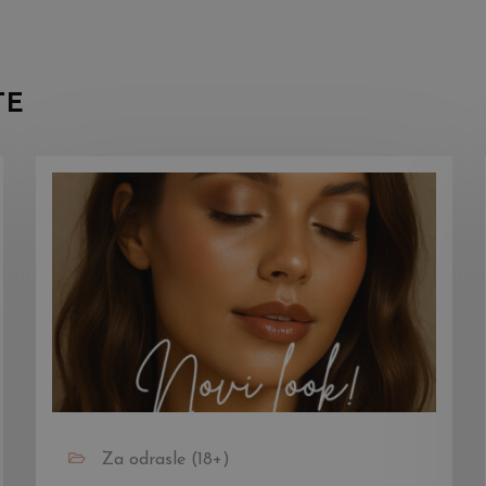
TE
Za odrasle (18+)