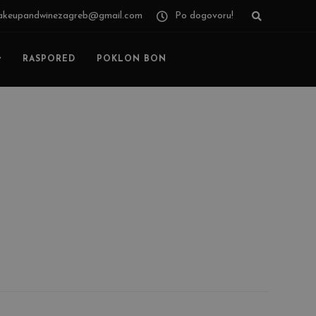
keupandwinezagreb@gmail.com
Po dogovoru!
RASPORED
POKLON BON