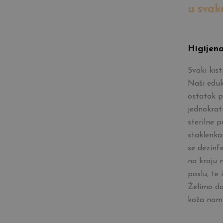
u svak
Higijen
Svaki kist
Naši eduk
ostatak p
jednokrat
sterilne 
staklenkam
se dezinf
na kraju 
poslu, te
Želimo d
koža nam 