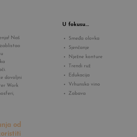
U fokusu...
enja! Naš
Smeđa olovka
zablistao
Sjenčanje
gu
Nježne konture
aka
Trendi ruž
či.
Edukacija
e dovoljni
Vrhunsko vino
fter Work
osferi,
Zabava
anja od
ristiti