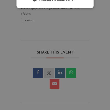
Savršen je za dnevne evente, fotkanja, pa i
večere gdje želiš izgledati “wow”, ali bez
efekta
“previše”.
SHARE THIS EVENT