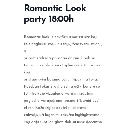
Romantic Look
party 18:00h
Romantic look je savršen izbor za sve koji
žele naglasiti svoju nježniju, ženstvenu stranu,
a
pritom zadržati prirodan dojam. Look se
temelji na roskastim i toplim nude tonovima
koji
pristaju svim bojama očiju i tipovima tena.
Poseban fokus stavlja se na oči – koriste se
tehnike koje vizualno otvaraju i izdužuju
pogled, stvarajući onaj poznati “bambi-eye“
efekt. Koža izgleda svježe i blistavo
zahvaljujući laganim, tekućim highlighterima
koji daju suptilan glow, dok su usne decentno