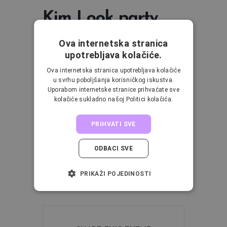
Kim Look party
Ova internetska stranica
Ako si fan obitelji Kardashian, ovaj party je
upotrebljava kolačiće.
upravo za tebe. Svima dobro poznata Kim i
Ova internetska stranica upotrebljava kolačiće
njezin besprijekoran makeup, nadahuno je
u svrhu poboljšanja korisničkog iskustva.
mnoge žene na eksperimentiranje sa šminkom
Uporabom internetske stranice prihvaćate sve
kolačiće sukladno našoj Politici kolačića.
i isprobavanje novih tehnika. Naš party će te
provesti kroz njenu kultnu tehniku
PRIHVATI SVE
oblikovanja lica, sjenćanih usana, do
odvažnog smokey eyesa. Pridruži nam se na
ODBACI SVE
zabavi i glamuroznim makeup lookom osjećaj
se kao Kardashianka.
PRIKAŽI POJEDINOSTI