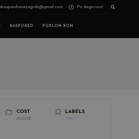
keupandwinezagreb@gmail.com
Po dogovoru!
RASPORED
POKLON BON
COST
LABELS
40,00€
18+