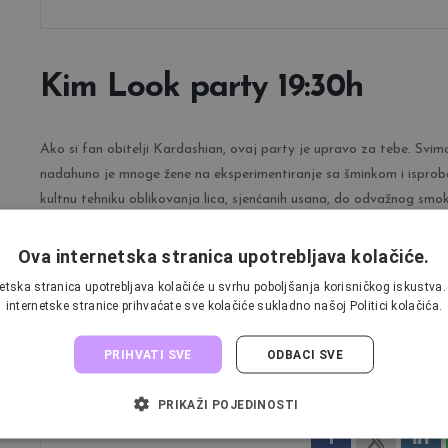
Kim Look party 19:30h
Ako si fan obitelji Kardashian, ovaj party je upravo za tebe. Svi
nadahuno je mnoge žene na eksperimentiranje sa šminkom i isproba
kultnu tehniku oblikovanja lica, sjenćanih usana, do odvažnog smo
makeup lookom osjećaj se kao Kardashianka.
Ova internetska stranica upotrebljava kolačiće.
etska stranica upotrebljava kolačiće u svrhu poboljšanja korisničkog iskustv
internetske stranice prihvaćate sve kolačiće sukladno našoj Politici kolačića.
PRIHVATI SVE
ODBACI SVE
SHARE THIS
PRIKAŽI POJEDINOSTI