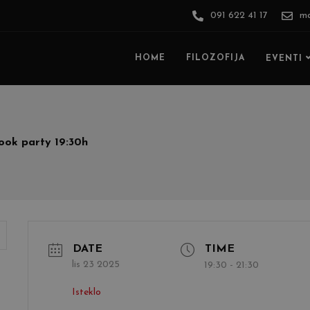
091 622 41 17
ma
HOME
FILOZOFIJA
EVENTI
ook party 19:30h
DATE
TIME
lis 23 2025
19:30 - 21:30
Isteklo