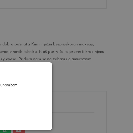
ma dobro poznata Kim i njezin besprijekoran makeup,
vanje novih tehnika. Naš party će te provesti kroz njenu
key eyesa. Pridruži nam se na zabavi i glamuroznim
a. Uporabom
 EVENT