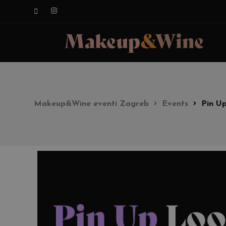
Makeup&Wine eventi Zagreb
Events
Pin U