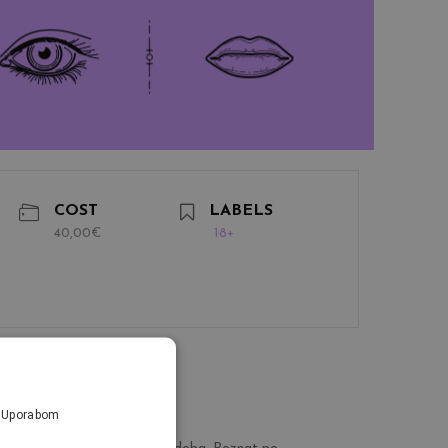
COST
LABELS
40,00€
18+
a. Uporabom