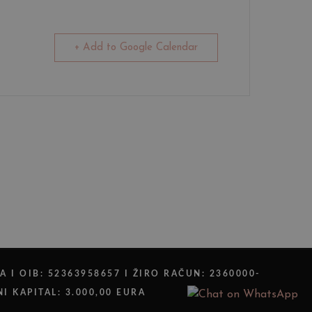
+ Add to Google Calendar
A I OIB: 52363958657 I ŽIRO RAČUN: 2360000-
I KAPITAL: 3.000,00 EURA