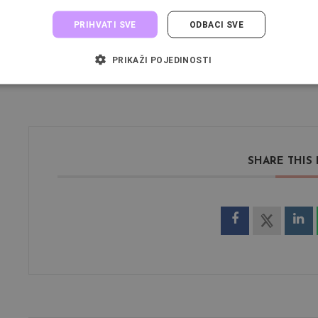
Iako je 21. stoljeće, desetljećima star look Pin Up djevojaka jedn
jednostavnom tušu i odvažnim crvenim usnama, zauvijek će imati p
PRIHVATI SVE
ODBACI SVE
željela isprobati, dođi i zajedno ćemo se vratiti u 50-te. Razdoblj
PRIKAŽI POJEDINOSTI
SHARE THIS