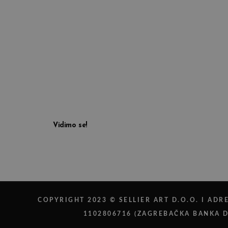
Vidimo se!
COPYRIGHT 2023 © SELLIER ART D.O.O. I ADRE
1102806716 (ZAGREBAČKA BANKA D.