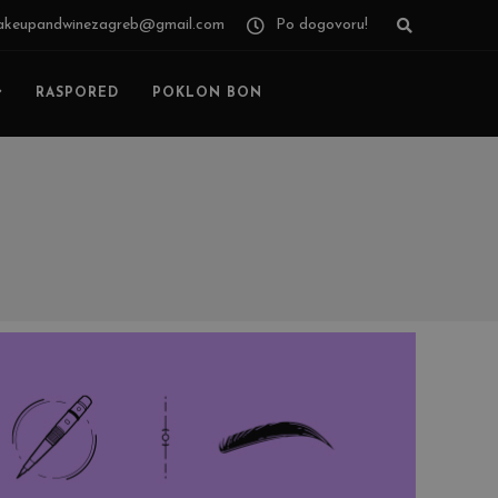
keupandwinezagreb@gmail.com
Po dogovoru!
RASPORED
POKLON BON