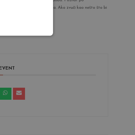
ako je primamljiv i u današnje doba. Poznat po
osebno mjesto u našim srcima. Ako zvuči kao nešto što bi
e makeup revolucija.
 EVENT