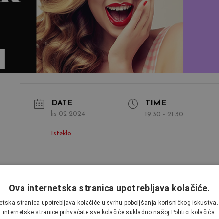
DATE
TIME
lis 02 2024
19:30 - 21:30
Isteklo
Pin Up Look Party
Ova internetska stranica upotrebljava kolačiće.
etska stranica upotrebljava kolačiće u svrhu poboljšanja korisničkog iskustv
internetske stranice prihvaćate sve kolačiće sukladno našoj Politici kolačića.