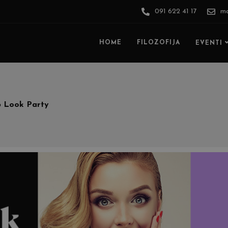
091 622 41 17
ma
HOME
FILOZOFIJA
EVENTI
p Look Party