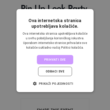
Pin Up Look Party
Ova internetska stranica
Iako je 21. stoljeće, desetljećima star look Pin
upotrebljava kolačiće.
Up djevojaka jednako je primamljiv i u
Ova internetska stranica upotrebljava kolačiće
današnje doba. Poznat po jednostavnom
u svrhu poboljšanja korisničkog iskustva.
tušu i odvažnim crvenim usnama, zauvijek će
Uporabom internetske stranice prihvaćate sve
kolačiće sukladno našoj Politici kolačića.
imati posebno mjesto u našim srcima. Ako
zvuči kao nešto što bi željela isprobati, dođi i
PRIHVATI SVE
zajedno ćemo se vratiti u 50-te. Razdoblje
makeup revolucija.
ODBACI SVE
PRIKAŽI POJEDINOSTI