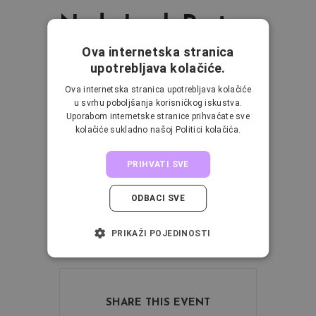
Nude Look Party
Ova internetska stranica
upotrebljava kolačiće.
Nude makeup podrazumijeva “Full On“
Makeup ali neutralnim tonovima.
Ova internetska stranica upotrebljava kolačiće
u svrhu poboljšanja korisničkog iskustva.
Karakteriziraju ga nijanse inspirirane
Uporabom internetske stranice prihvaćate sve
tonovima kože te se koriste suptilnije sjene
kolačiće sukladno našoj Politici kolačića.
zemljanih pigmenata za naglašavanje očiju.
Nude makeup naglašava prirodnu ljepotu
PRIHVATI SVE
osobe i često se koristi kao poslovni look.
Samo jedan od razloga zašto bi ga trebala
ODBACI SVE
uvrstiti u svoju makeup rutinu radnog tjedna.
PRIKAŽI POJEDINOSTI
SHARE THIS EVENT