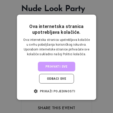
Nude Look Party
Nude makeup podrazumijeva “Full On“
Ova internetska stranica
Makeup ali neutralnim tonovima.
upotrebljava kolačiće.
Karakteriziraju ga nijanse inspirirane
Ova internetska stranica upotrebljava kolačiće
tonovima kože te se koriste suptilnije sjene
u svrhu poboljšanja korisničkog iskustva.
Uporabom internetske stranice prihvaćate sve
zemljanih pigmenata za naglašavanje očiju.
kolačiće sukladno našoj Politici kolačića.
Nude makeup naglašava prirodnu ljepotu
osobe i često se koristi kao poslovni look.
PRIHVATI SVE
Samo jedan od razloga zašto bi ga trebala
uvrstiti u svoju makeup rutinu radnog tjedna.
ODBACI SVE
PRIKAŽI POJEDINOSTI
SHARE THIS EVENT