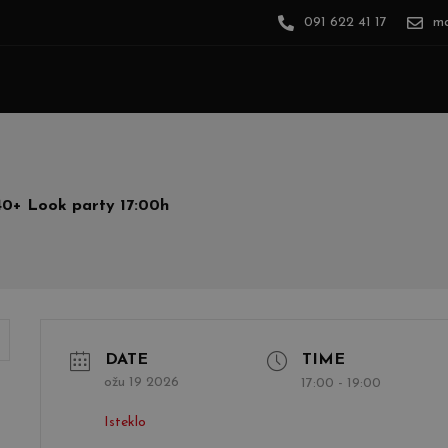
091 622 41 17
ma
40+ Look party 17:00h
DATE
TIME
ožu 19 2026
17:00 - 19:00
Isteklo