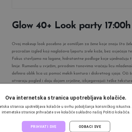
Glow 40+ Look party 17:00h
Ovaj makeup look posebno je osmišljen za žene koje znaju što žele
prozračan izgled koji naglašava ljepotu zrele kože, bez osjećaja teži
Fokus stavljamo na lagane, hidratantne podloge koje ujednačuju te
linije. Rumenila u svježim, prirodnim tonovima vraćaju licu mladenač
definira oblik lica uz pomoć mekih kontura i diskretnog sjaja. Oč
otvaraju pogled i daju dojam svježine, izbjegavajući teške teksture 
a obrve prirodno naglašene.
Usne su suptilne, najčešće u tonovima koji podsjećaju na prirodnu 
Ova internetska stranica upotrebljava kolačiće.
sjaja ili hidratacije za puni, zdravi izgled. Ovaj look ne skriva, ve
etska stranica upotrebljava kolačiće u svrhu poboljšanja korisničkog iskustv
sve koje žele decentan, sofisticiran makeup koji naglašava ono naj
internetske stranice prihvaćate sve kolačiće sukladno našoj Politici kolačića.
PRIHVATI SVE
ODBACI SVE