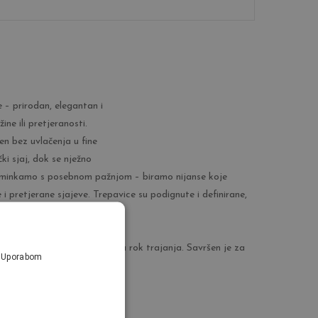
 – prirodan, elegantan i
ne ili pretjeranosti.
n bez uvlačenja u fine
ki sjaj, dok se nježno
i šminkamo s posebnom pažnjom – biramo nijanse koje
i pretjerane sjajeve. Trepavice su podignute i definirane,
boju usana, ali s dodatkom
ć slavi – jer prava ljepota nema rok trajanja. Savršen je za
a. Uporabom
ljepše.