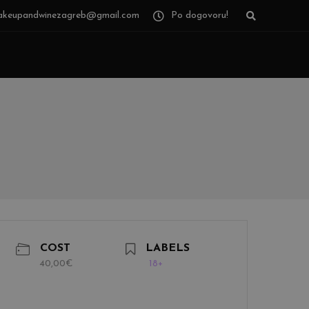
keupandwinezagreb@gmail.com
Po dogovoru!
COST
LABELS
40,00€
18+