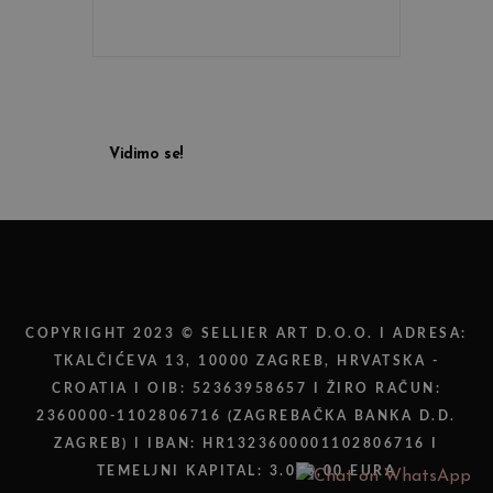
Vidimo se!
COPYRIGHT 2023 © SELLIER ART D.O.O. I ADRESA:
TKALČIĆEVA 13, 10000 ZAGREB, HRVATSKA -
CROATIA I OIB: 52363958657 I ŽIRO RAČUN:
2360000-1102806716 (ZAGREBAČKA BANKA D.D.
ZAGREB) I IBAN: HR1323600001102806716 I
TEMELJNI KAPITAL: 3.000,00 EURA