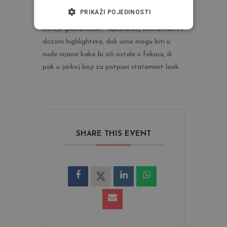
dijelu (pokretni kapak) nanosimo svjetlije ili
PRIKAŽI POJEDINOSTI
shimmer nijanse za izražen kontrast. Ten
ostaje glamurozan – ujednačen, konturiran i s
dozom highlightera, dok usne mogu biti u
nude nijansi kako bi oči ostale u fokusu, ili
pak u jarkoj boji za potpuni statement look.
SHARE THIS EVENT