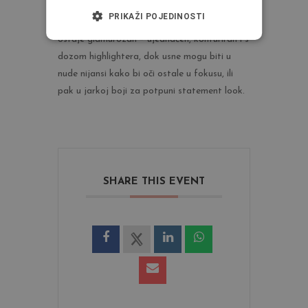
dijelu (pokretni kapak) nanosimo svjetlije ili
PRIKAŽI POJEDINOSTI
shimmer nijanse za izražen kontrast. Ten
ostaje glamurozan – ujednačen, konturiran i s
dozom highlightera, dok usne mogu biti u
nude nijansi kako bi oči ostale u fokusu, ili
pak u jarkoj boji za potpuni statement look.
SHARE THIS EVENT