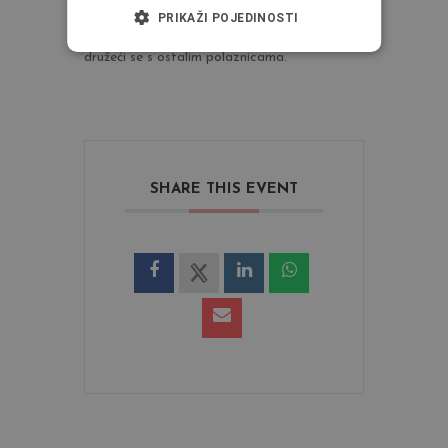
vina? Dok usavršavate svoj look, uživat ćete
PRIKAŽI POJEDINOSTI
u opuštenoj atmosferi, pijuckajući vino i
družeći se s ostalim polaznicama.
SHARE THIS EVENT