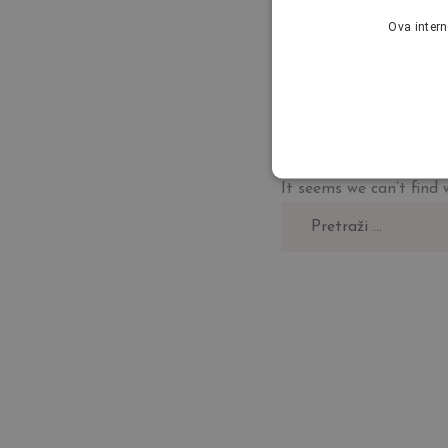
Ova intern
NOTHI
It seems we can’t find 