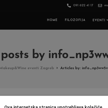
091 622 41 17
ma
HOME
FILOZOFIJA
EVENTI
l posts by info_np3ww
Makeup&Wine eventi Zagreb
Articles by: info_np3ww5v
Ova internetska stranica upotrebljava kolačiće.