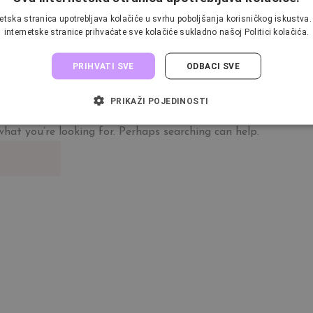
etska stranica upotrebljava kolačiće u svrhu poboljšanja korisničkog iskustv
internetske stranice prihvaćate sve kolačiće sukladno našoj Politici kolačića.
PRIHVATI SVE
ODBACI SVE
NG FOUND
PRIKAŽI POJEDINOSTI
what you’re looking for. Perhaps searching can help.