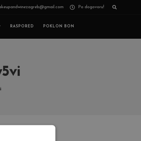
keupandwinezagreb@gmail.com
Po dogovoru!
RASPORED
POKLON BON
5vi
i